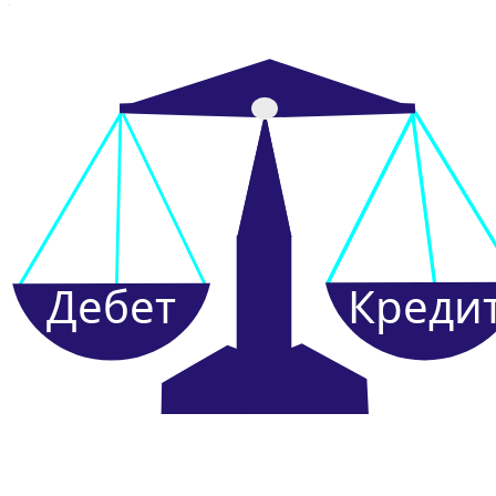
Дебет
Креди