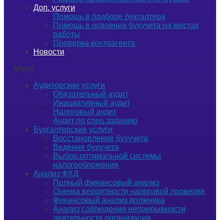
Доп. услуги
Помощь в подборе бухгалтера
Помощь в освоении бухучета на местах
работы
Проверка контрагента
Новости
Menu
Аудиторские услуги
Обязательный аудит
Инициативный аудит
Налоговый аудит
Аудит по спец.заданию
Бухгалтерские услуги
Восстановление бухучета
Ведение бухучета
Выбор оптимальной системы
налогообложения
Анализ ФХД
Полный финансовый анализ
Оценка вероятности налоговой проверки
Финансовый анализ должника
Анализ соблюдения непрерывности
деятельности организации